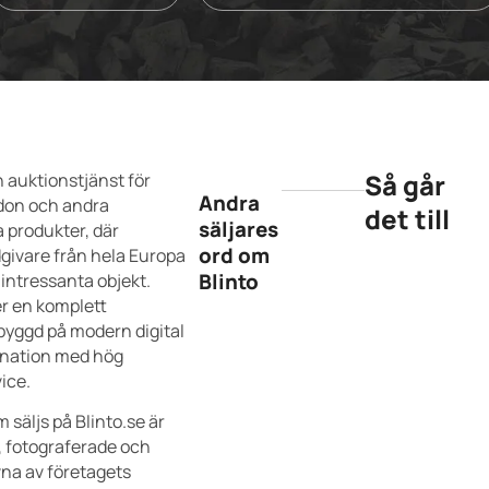
Så går
n auktionstjänst för
Andra
rdon och andra
det till
säljares
a produkter, där
ord om
givare från hela Europa
Blinto
 intressanta objekt.
er en komplett
 byggd på modern digital
ination med hög
ice.
m säljs på Blinto.se är
, fotograferade och
vna av företagets