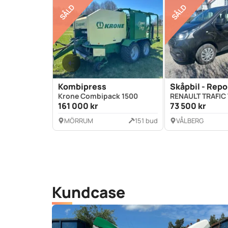
SÅLD
SÅLD
Kombipress
Skåpbil - Repo
Krone Combipack 1500
RENAULT TRAFIC
161 000 kr
73 500 kr
MÖRRUM
151 bud
VÅLBERG
Kundcase