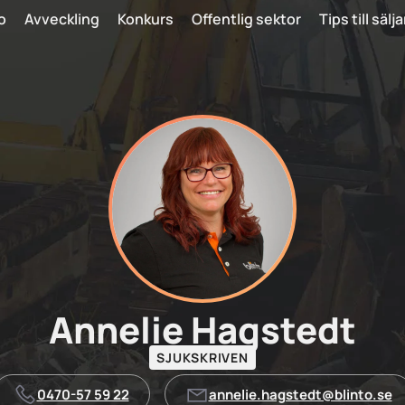
o
Avveckling
Konkurs
Offentlig sektor
Tips till sälj
Annelie Hagstedt
SJUKSKRIVEN
0470-57 59 22
annelie.hagstedt@blinto.se