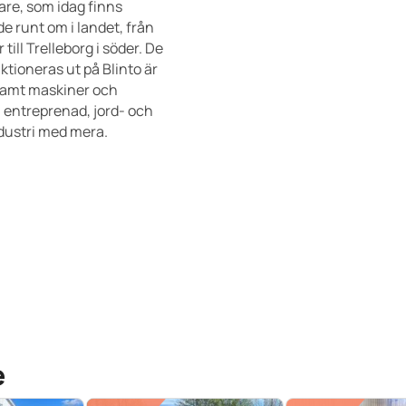
re, som idag finns
e runt om i landet, från
r till Trelleborg i söder. De
ktioneras ut på Blinto är
samt maskiner och
m entreprenad, jord- och
dustri med mera.
e