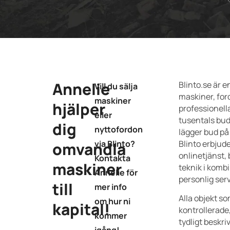
Annelie
Blinto.se är e
Vill du sälja
maskiner, fo
maskiner
hjälper
professionell
eller
tusentals bud
dig
nyttofordon
lägger bud på
via Blinto?
Blinto erbjud
omvandla
onlinetjänst,
Kontakta
maskiner
teknik i komb
Annelie för
personlig serv
till
mer info
Alla objekt so
om hur ni
kapital!
kontrollerade
kommer
tydligt beskri