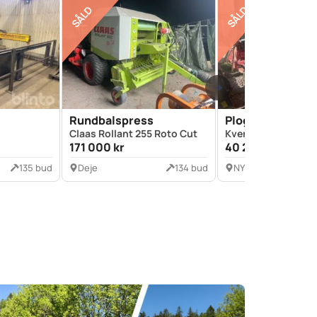
SÅLD
SÅLD
Rundbalspress
Plog
Claas Rollant 255 Roto Cut
Kverneland Tegplo
171 000 kr
40 200 kr
135 bud
Deje
134 bud
NYKIL