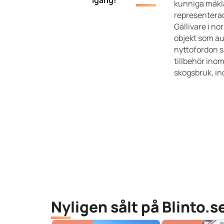
igång!
kunniga mäkla
representerad
Gällivare i nor
objekt som au
nyttofordon 
tillbehör ino
skogsbruk, in
Nyligen sålt på Blinto.s