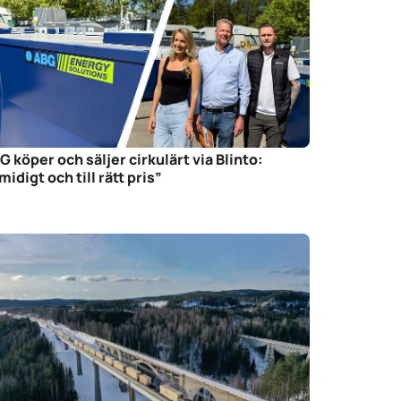
G köper och säljer cirkulärt via Blinto:
midigt och till rätt pris”