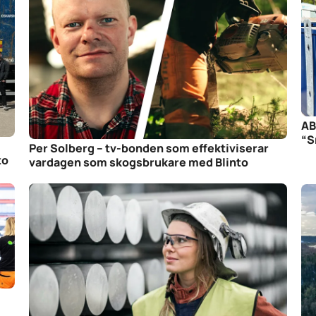
AB
“S
Per Solberg – tv-bonden som effektiviserar
to
vardagen som skogsbrukare med Blinto