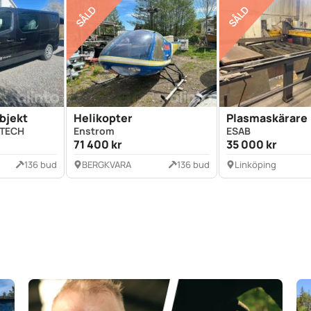
SÅLD
SÅLD
bjekt
Helikopter
Plasmaskärare
 TECH
Enstrom
ESAB
71 400 kr
35 000 kr
136 bud
BERGKVARA
136 bud
Linköping