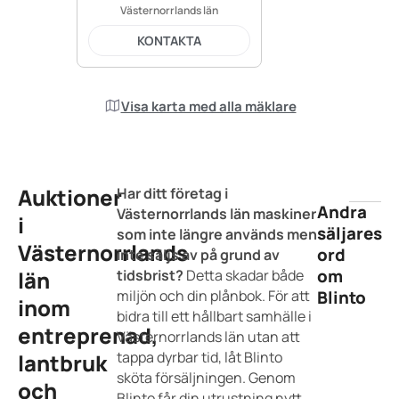
Västernorrlands län
KONTAKTA
Visa karta med alla mäklare
Auktioner
Har ditt företag i
Andra
Västernorrlands län maskiner
i
säljares
som inte längre används men
Västernorrlands
ord
inte säljs av på grund av
om
län
tidsbrist?
Detta skadar både
miljön och din plånbok. För att
Blinto
inom
bidra till ett hållbart samhälle i
entreprenad,
Västernorrlands län utan att
tappa dyrbar tid, låt Blinto
lantbruk
sköta försäljningen. Genom
och
Blinto får din utrustning nytt