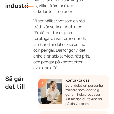
industri
liv, vilket främjar ökad
cirkularitet i regionen.
Vi ser hållbarhet som en röd
tråd i vår verksamhet, men
förstår att för dig som
företagare i Västernorrlands
län handlar det också om tid
och pengar. Därför gör vi det
enkelt: snabb service, rätt pris,
och pengar på kontot efter
avslutad affär.
Så går
Kontakta oss
det till
Du tilldelas en personlig
mäklare som leder dig
genom hela processen.
Allt medan du fokuserar
på din verksamhet.