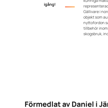
kunniga mäkla
igång!
representerad
Gällivare i norr
objekt som auk
nyttofordon 
tillbehör inom
skogsbruk, in
Förmedlat av Daniel i J