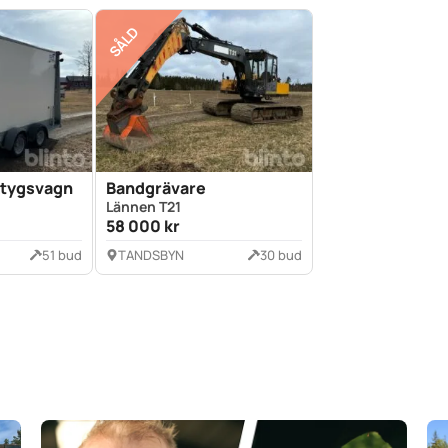
SÅLD
ktygsvagn
Bandgrävare
Lännen T21
58 000 kr
51 bud
TANDSBYN
30 bud