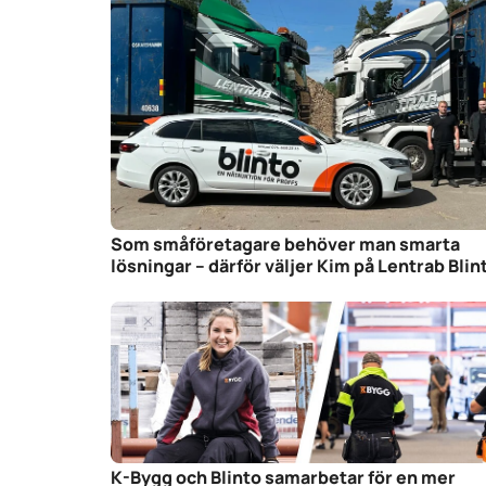
Som småföretagare behöver man smarta
lösningar – därför väljer Kim på Lentrab Blin
K-Bygg och Blinto samarbetar för en mer