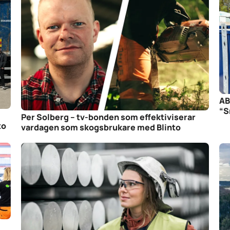
AB
“S
Per Solberg – tv-bonden som effektiviserar
to
vardagen som skogsbrukare med Blinto