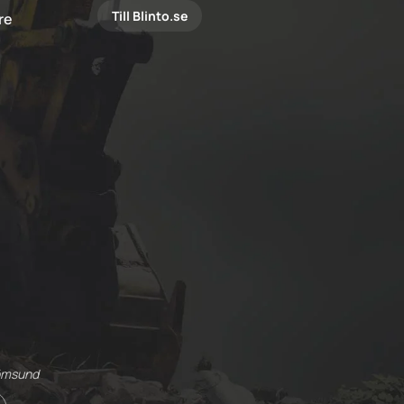
Till Blinto.se
are
römsund