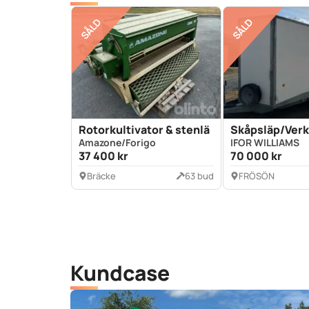
SÅLD
SÅLD
Rotorkultivator & stenläggare
Skåpsläp/Ver
Amazone/Forigo
IFOR WILLIAMS
37 400 kr
70 000 kr
Bräcke
63 bud
FRÖSÖN
Kundcase