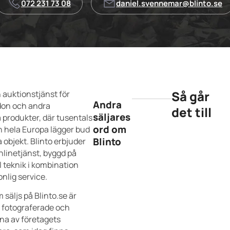
072 231 73 08
daniel.svennemar@blinto.se
Så går
n auktionstjänst för
Andra
don och andra
det till
säljares
 produkter, där tusentals
ord om
n hela Europa lägger bud
Blinto
 objekt. Blinto erbjuder
nlinetjänst, byggd på
l teknik i kombination
nlig service.
 säljs på Blinto.se är
, fotograferade och
vna av företagets