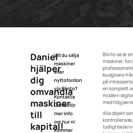
Daniel
Blinto.se är e
Vill du sälja
maskiner, for
maskiner
hjälper
professionella
eller
budgivare frå
dig
nyttofordon
på intressanta
via Blinto?
en komplett o
omvandla
modern digita
Kontakta
maskiner
med hög perso
Daniel för
till
Alla objekt som
mer info
kontrollerade
om hur ni
kapital!
tydligt beskri
kommer