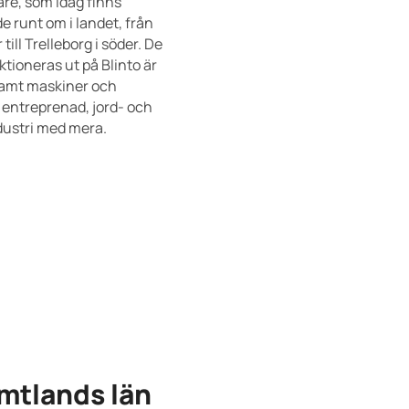
re, som idag finns
e runt om i landet, från
 till Trelleborg i söder. De
tioneras ut på Blinto är
samt maskiner och
 entreprenad, jord- och
dustri med mera.
ämtlands län