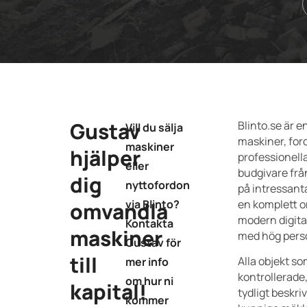
Gustav
Blinto.se är e
Vill du sälja
maskiner, for
maskiner
hjälper
professionell
eller
budgivare frå
dig
nyttofordon
på intressanta
via Blinto?
en komplett o
omvandla
modern digita
Kontakta
maskiner
med hög perso
Gustav för
till
Alla objekt so
mer info
kontrollerade
om hur ni
kapital!
tydligt beskri
kommer