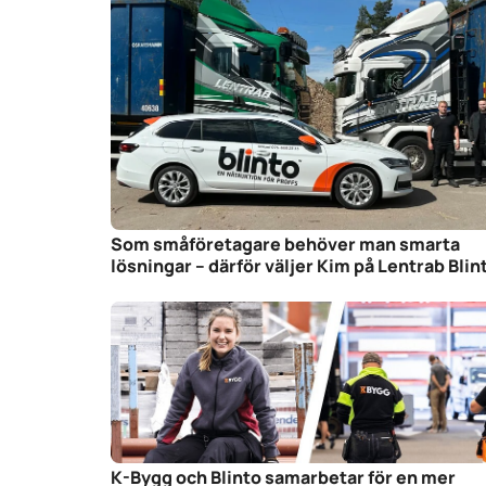
Som småföretagare behöver man smarta
lösningar – därför väljer Kim på Lentrab Blin
K-Bygg och Blinto samarbetar för en mer