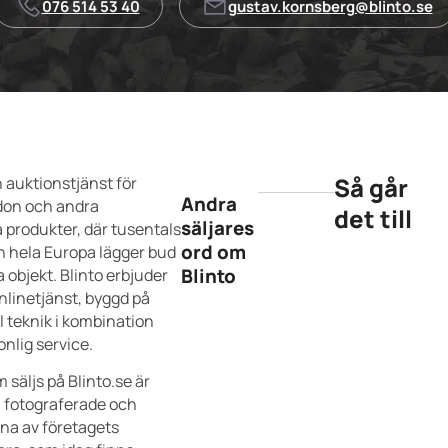
076 514 53 40
gustav.kornsberg@blinto.se
Så går
n auktionstjänst för
Andra
don och andra
det till
säljares
a produkter, där tusentals
ord om
n hela Europa lägger bud
Blinto
 objekt. Blinto erbjuder
nlinetjänst, byggd på
l teknik i kombination
nlig service.
m säljs på Blinto.se är
, fotograferade och
vna av företagets