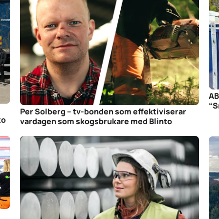
AB
“S
Per Solberg – tv-bonden som effektiviserar
to
vardagen som skogsbrukare med Blinto