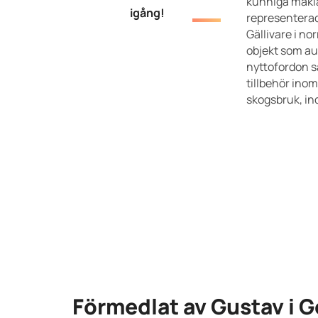
kunniga mäkla
igång!
representerad
Gällivare i nor
objekt som au
nyttofordon 
tillbehör ino
skogsbruk, in
Förmedlat av Gustav i G