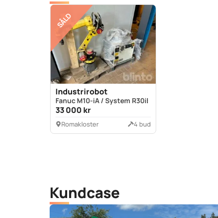
SÅLD
Industrirobot
Fanuc M10-iA / System R30iB
33 000 kr
Romakloster
4 bud
Kundcase