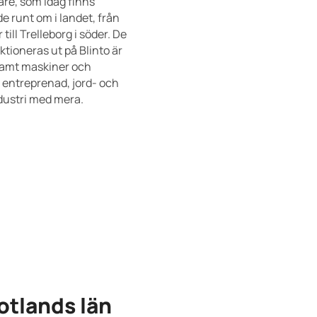
re, som idag finns
e runt om i landet, från
r till Trelleborg i söder. De
ktioneras ut på Blinto är
samt maskiner och
m entreprenad, jord- och
dustri med mera.
otlands län