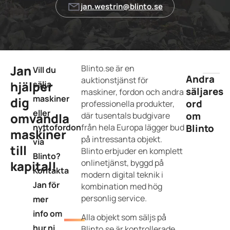
jan.westrin@blinto.se
Jan
Blinto.se är en
Vill du
Andra
auktionstjänst för
hjälper
sälja
säljares
maskiner, fordon och andra
maskiner
dig
ord
professionella produkter,
eller
om
omvandla
där tusentals budgivare
nyttofordon
från hela Europa lägger bud
Blinto
maskiner
på intressanta objekt.
via
till
Blinto erbjuder en komplett
Blinto?
onlinetjänst, byggd på
kapital!
Kontakta
modern digital teknik i
Jan för
kombination med hög
personlig service.
mer
info om
Alla objekt som säljs på
hur ni
Blinto.se är kontrollerade,