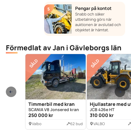
Pengar på kontot
Snabb och säker
utbetalning görs när
auktionen är avslutad och
objektet är hämtat.
Förmedlat av Jan i Gävleborgs län
SÅLD
SÅLD
Timmerbil med kran
Hjullastare med u
SCANIA V8 Jonsered kran
JCB 426e HT
250 000 kr
310 000 kr
Valbo
62 bud
VALBO