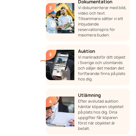
Dokumentation
Vi dokumenterar med bild,
video och text.
Tillsammans sätter vi ett
inbjudande
reservationspris för
maximera buden.
Auktion
Vi marknadsför ditt objekt
i Sverige och utomlands
och säljer det medan det
fortfarande finns på plats
hos dig.
Utlämning
Efter avslutad auktion
hämtar köparen objektet
på plats hos dig. Dina
uppgifter får köparen
först när objektet är
betalt.