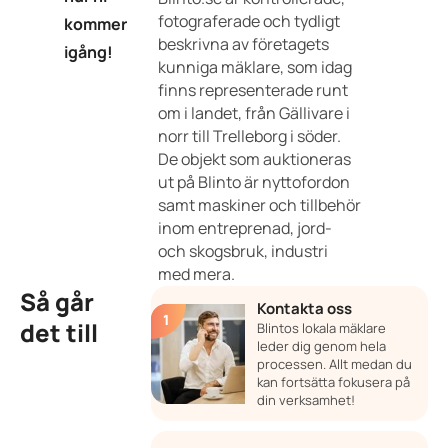
fotograferade och tydligt
kommer
beskrivna av företagets
igång!
kunniga mäklare, som idag
finns representerade runt
om i landet, från Gällivare i
norr till Trelleborg i söder.
De objekt som auktioneras
ut på Blinto är nyttofordon
samt maskiner och tillbehör
inom entreprenad, jord-
och skogsbruk, industri
med mera.
Så går
Kontakta oss
det till
Blintos lokala mäklare
leder dig genom hela
processen. Allt medan du
kan fortsätta fokusera på
din verksamhet!