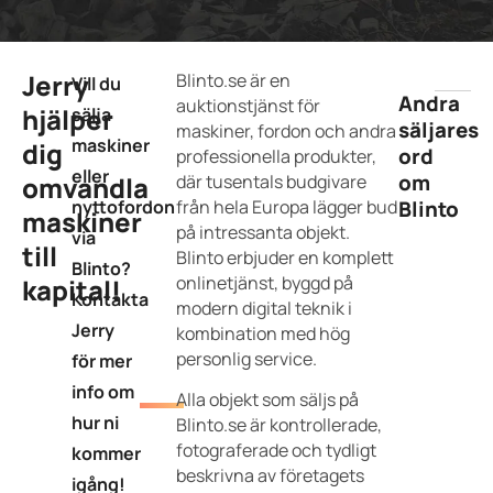
Jerry
Blinto.se är en
Vill du
Andra
auktionstjänst för
hjälper
sälja
säljares
maskiner, fordon och andra
maskiner
dig
ord
professionella produkter,
eller
om
omvandla
där tusentals budgivare
nyttofordon
från hela Europa lägger bud
Blinto
maskiner
på intressanta objekt.
via
till
Blinto erbjuder en komplett
Blinto?
onlinetjänst, byggd på
kapital!
Kontakta
modern digital teknik i
Jerry
kombination med hög
personlig service.
för mer
info om
Alla objekt som säljs på
hur ni
Blinto.se är kontrollerade,
fotograferade och tydligt
kommer
beskrivna av företagets
igång!