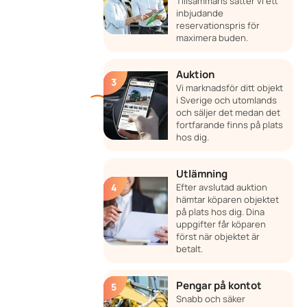
Tillsammans sätter vi ett
inbjudande
reservationspris för
maximera buden.
Auktion
Vi marknadsför ditt objekt
i Sverige och utomlands
och säljer det medan det
fortfarande finns på plats
hos dig.
Utlämning
Efter avslutad auktion
hämtar köparen objektet
på plats hos dig. Dina
uppgifter får köparen
först när objektet är
betalt.
Pengar på kontot
Snabb och säker