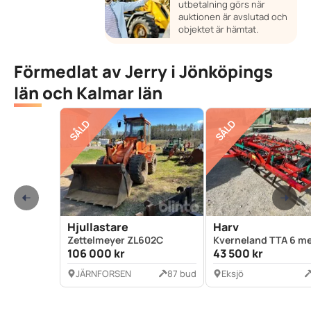
utbetalning görs när
auktionen är avslutad och
objektet är hämtat.
Förmedlat av Jerry i Jönköpings
län och Kalmar län
SÅLD
SÅLD
Hjullastare
Harv
Zettelmeyer ZL602C
Kverneland TTA 6 me
106 000 kr
43 500 kr
JÄRNFORSEN
87 bud
Eksjö