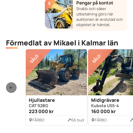
Pengar på kontot
Snabb och säker
utbetalning görs när
auktionen är avslutad och
objektet är hämtat.
Förmedlat av Mikael i Kalmar län
SÅLD
SÅLD
Hjullastare
Midigrävare
CAT 928G
Kubota U55-4
223 000 kr
160 000 kr
FÅRBO
66 bud
FÅRBO