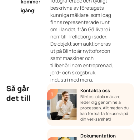
fotograferade och tydligt
kommer
beskrivna av företagets
igång!
kunniga mäklare, som idag
finns representerade runt
om i landet, från Gällivare i
norr till Trelleborg i söder.
De objekt som auktioneras
ut på Blinto är nyttofordon
samt maskiner och
tillbehör inom entreprenad,
jord- och skogsbruk,
industri med mera.
Så går
Kontakta oss
det till
Blintos lokala mäklare
leder dig genom hela
processen. Allt medan du
kan fortsätta fokusera på
din verksamhet!
Dokumentation