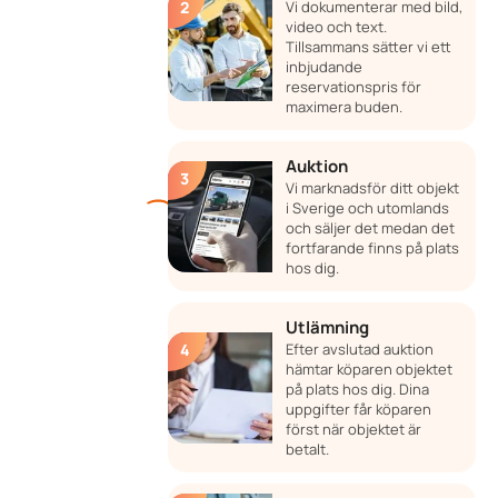
Vi dokumenterar med bild,
video och text.
Tillsammans sätter vi ett
inbjudande
reservationspris för
maximera buden.
Auktion
Vi marknadsför ditt objekt
i Sverige och utomlands
och säljer det medan det
fortfarande finns på plats
hos dig.
Utlämning
Efter avslutad auktion
hämtar köparen objektet
på plats hos dig. Dina
uppgifter får köparen
först när objektet är
betalt.