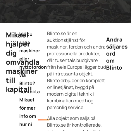
Mikael
Blinto.se är en
Vill du
Andra
auktionstjänst för
hjälper
sälja
säljares
maskiner, fordon och andra
maskiner
dig
ord
professionella produkter,
eller
om
omvandla
där tusentals budgivare
nyttofordon
från hela Europa lägger bud
Blinto
maskiner
på intressanta objekt.
via
till
Blinto erbjuder en komplett
Blinto?
onlinetjänst, byggd på
kapital!
Kontakta
modern digital teknik i
Mikael
kombination med hög
personlig service.
för mer
info om
Alla objekt som säljs på
hur ni
Blinto.se är kontrollerade,