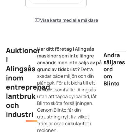
Visa karta med alla mäklare
Auktioner
Har ditt företag i Alingsås
Andra
maskiner som inte längre
i
säljares
används men inte säljs av på
Alingsås
ord
grund av tidsbrist?
Detta
om
inom
skadar både miljön och din
plånbok. För att bidra till ett
Blinto
entreprenad,
hållbart samhälle i Alingsås
lantbruk
utan att tappa dyrbar tid, låt
Blinto sköta försäljningen.
och
Genom Blinto får din
industri
utrustning nytt liv, vilket
främjar ökad cirkularitet i
regionen.