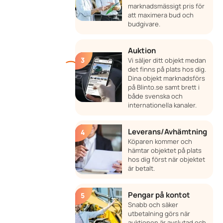
marknadsmässigt pris för
att maximera bud och
budgivare.
Auktion
Vi säljer ditt objekt medan
det finns på plats hos dig.
Dina objekt marknadsförs
på Blinto.se samt brett i
både svenska och
internationella kanaler.
Leverans/Avhämtning
Köparen kommer och
hämtar objektet på plats
hos dig först när objektet
är betalt.
Pengar på kontot
Snabb och säker
utbetalning görs när
auktionen är avslutad och