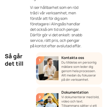
Vi ser hållbarhet som en röd
tråd i vår verksamhet, men
förstår att för dig som
företagare i Alingsås handlar
det också om tid och pengar.
Därför gör vi det enkelt: snabb
service, rätt pris, och pengar
på kontot efter avslutad affär.
Så går
Kontakta oss
det till
Du tilldelas en personlig
mäklare som leder dig
genom hela processen.
Allt medan du fokuserar
på din verksamhet.
Dokumentation
Vi dokumenterar med bild,
video och text.
Tillsammans sätter vi ett