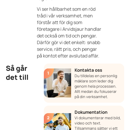
Vi ser hållbarhet som en röd
tråd i vår verksamhet, men
förstår att för dig som
företagare i Arvidsjaur handlar
det också om tid och pengar.
Därför gör vi det enkelt: snabb
service, rätt pris, och pengar
på kontot efter avslutad affär.
Så går
Kontakta oss
det till
Du tilldelas en personlig
mäklare som leder dig
genom hela processen.
Allt medan du fokuserar
på din verksamhet.
Dokumentation
Vi dokumenterar med bild,
video och text.
Tillsammans sätter vi ett