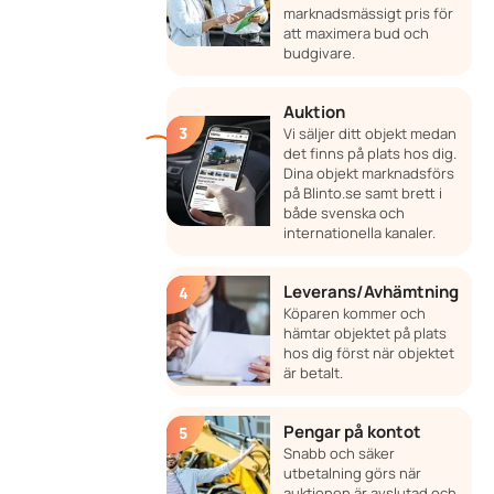
marknadsmässigt pris för
att maximera bud och
budgivare.
Auktion
Vi säljer ditt objekt medan
det finns på plats hos dig.
Dina objekt marknadsförs
på Blinto.se samt brett i
både svenska och
internationella kanaler.
Leverans/Avhämtning
Köparen kommer och
hämtar objektet på plats
hos dig först när objektet
är betalt.
Pengar på kontot
Snabb och säker
utbetalning görs när
auktionen är avslutad och