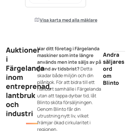
Visa karta med alla mäklare
Auktioner
Har ditt företag i Färgelanda
Andra
maskiner som inte längre
i
säljares
används men inte säljs av på
Färgelanda
ord
grund av tidsbrist?
Detta
om
inom
skadar både miljön och din
plånbok. För att bidra till ett
Blinto
entreprenad,
hållbart samhälle i Färgelanda
lantbruk
utan att tappa dyrbar tid, låt
Blinto sköta försäljningen.
och
Genom Blinto får din
industri
utrustning nytt liv, vilket
främjar ökad cirkularitet i
regionen.