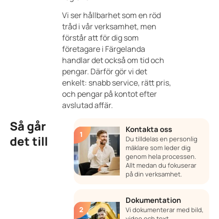
Vi ser hållbarhet som en röd
tråd i vår verksamhet, men
förstår att för dig som
företagare i Färgelanda
handlar det också om tid och
pengar. Därför gör vi det
enkelt: snabb service, rätt pris,
och pengar på kontot efter
avslutad affär.
Så går
Kontakta oss
det till
Du tilldelas en personlig
mäklare som leder dig
genom hela processen.
Allt medan du fokuserar
på din verksamhet.
Dokumentation
Vi dokumenterar med bild,
video och text.