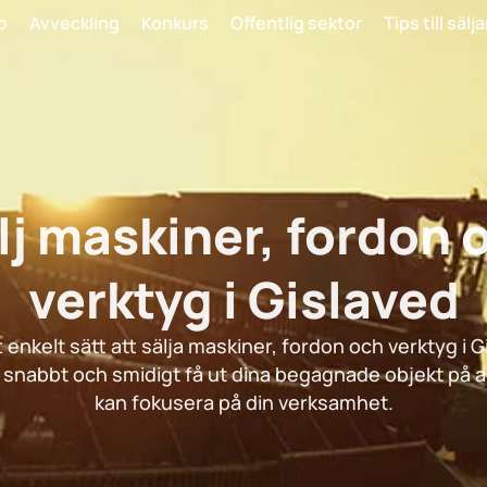
o
Avveckling
Konkurs
Offentlig sektor
Tips till sälj
lj maskiner, fordon 
verktyg i Gislaved
t enkelt sätt att sälja maskiner, fordon och verktyg i G
tt snabbt och smidigt få ut dina begagnade objekt på a
kan fokusera på din verksamhet.