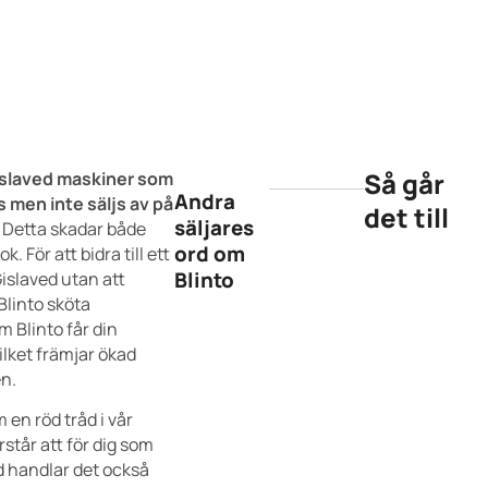
Så går
Gislaved maskiner som
Andra
 men inte säljs av på
det till
säljares
Detta skadar både
ord om
. För att bidra till ett
Blinto
Gislaved utan att
 Blinto sköta
 Blinto får din
vilket främjar ökad
en.
 en röd tråd i vår
står att för dig som
d handlar det också