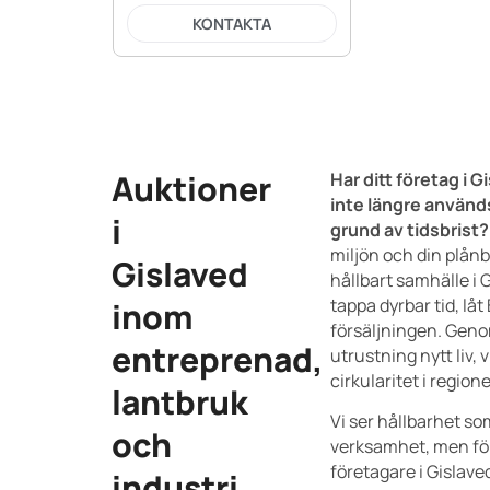
KONTAKTA
Auktioner
Har ditt företag i 
inte längre används
i
grund av tidsbrist?
miljön och din plånbok
Gislaved
hållbart samhälle i 
tappa dyrbar tid, låt
inom
försäljningen. Genom
entreprenad,
utrustning nytt liv, 
cirkularitet i region
lantbruk
Vi ser hållbarhet som
och
verksamhet, men för
företagare i Gislave
industri