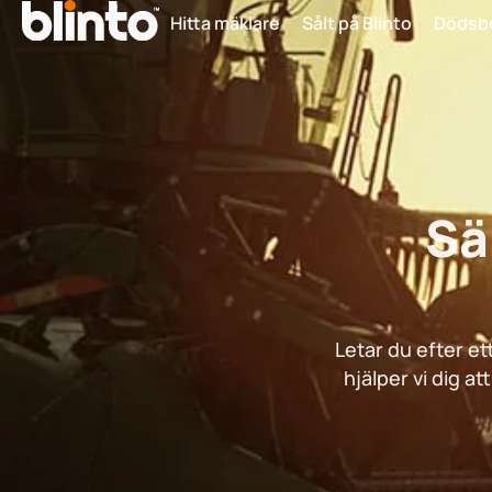
Hitta mäklare
Sålt på Blinto
Dödsb
Sä
Letar du efter et
hjälper vi dig a