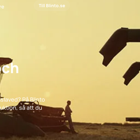
Till Blinto.se
are
och
islaved? På Blinto
uktion, så att du