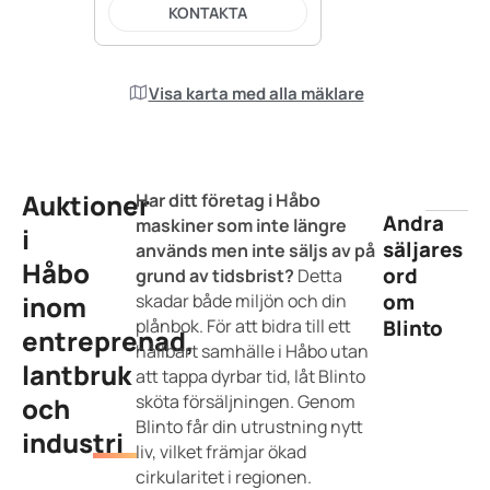
KONTAKTA
Visa karta med alla mäklare
Auktioner
Har ditt företag i Håbo
Andra
maskiner som inte längre
i
säljares
används men inte säljs av på
Håbo
ord
grund av tidsbrist?
Detta
om
inom
skadar både miljön och din
plånbok. För att bidra till ett
Blinto
entreprenad,
hållbart samhälle i Håbo utan
lantbruk
att tappa dyrbar tid, låt Blinto
sköta försäljningen. Genom
och
Blinto får din utrustning nytt
industri
liv, vilket främjar ökad
cirkularitet i regionen.