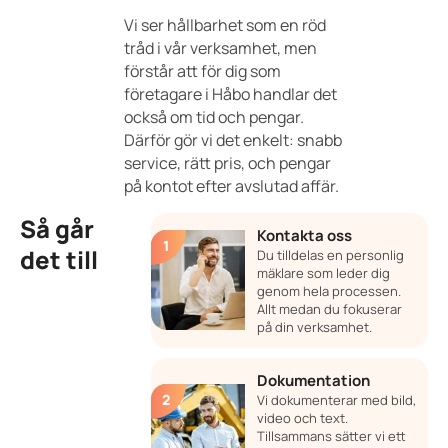
Vi ser hållbarhet som en röd
tråd i vår verksamhet, men
förstår att för dig som
företagare i Håbo handlar det
också om tid och pengar.
Därför gör vi det enkelt: snabb
service, rätt pris, och pengar
på kontot efter avslutad affär.
Så går
Kontakta oss
det till
Du tilldelas en personlig
mäklare som leder dig
genom hela processen.
Allt medan du fokuserar
på din verksamhet.
Dokumentation
Vi dokumenterar med bild,
video och text.
Tillsammans sätter vi ett