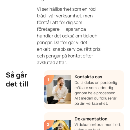
Vi ser hållbarhet som en röd
tråd i vår verksamhet, men
förstår att för dig som
företagare i Haparanda
handlar det också om tid och
pengar. Därför gör vi det
enkelt: snabb service, rätt pris,
och pengar på kontot efter
avslutad affär.
Så går
Kontakta oss
det till
Du tilldelas en personlig
mäklare som leder dig
genom hela processen.
Allt medan du fokuserar
på din verksamhet.
Dokumentation
Vi dokumenterar med bild,
video och text.