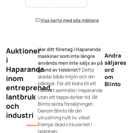
Visa karta med alla mäklare
Auktioner
Har ditt företag i Haparanda
Andra
maskiner som inte längre
i
säljares
används men inte säljs av på
Haparanda
ord
grund av tidsbrist?
Detta
om
inom
skadar både miljön och din
plånbok. För att bidra till ett
Blinto
entreprenad,
hållbart samhälle i Haparanda
lantbruk
utan att tappa dyrbar tid, låt
Blinto sköta försäljningen.
och
Genom Blinto får din
industri
utrustning nytt liv, vilket
främjar ökad cirkularitet i
regionen.