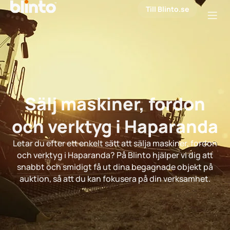
Till Blinto.se
Sälj maskiner, fordon
och verktyg i Haparanda
Letar du efter ett enkelt sätt att sälja maskiner, fordon
och verktyg i Haparanda? På Blinto hjälper vi dig att
snabbt och smidigt få ut dina begagnade objekt på
auktion, så att du kan fokusera på din verksamhet.