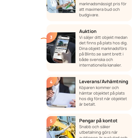
marknadsmässigt pris för
att maximera bud och
budgivare.
Auktion
Vi säljer ditt objekt medan
det finns på plats hos dig.
Dina objekt marknadsförs
på Blinto.se samt brett i
både svenska och
internationella kanaler.
Leverans/Avhämtning
Köparen kommer och
hämtar objektet på plats
hos dig först när objektet
är betalt.
Pengar på kontot
Snabb och säker
utbetalning görs när
auktionen är avslutad och