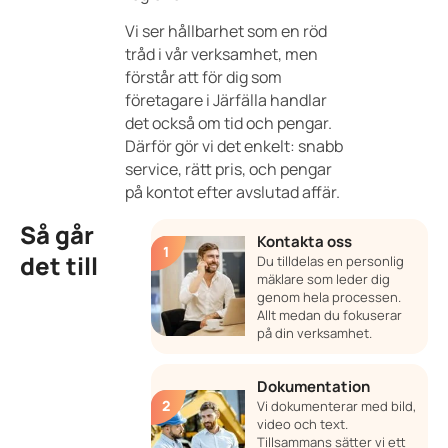
Vi ser hållbarhet som en röd
tråd i vår verksamhet, men
förstår att för dig som
företagare i Järfälla handlar
det också om tid och pengar.
Därför gör vi det enkelt: snabb
service, rätt pris, och pengar
på kontot efter avslutad affär.
Så går
Kontakta oss
det till
Du tilldelas en personlig
mäklare som leder dig
genom hela processen.
Allt medan du fokuserar
på din verksamhet.
Dokumentation
Vi dokumenterar med bild,
video och text.
Tillsammans sätter vi ett