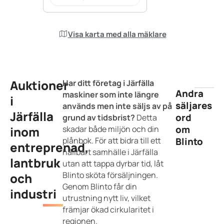
Visa karta med alla mäklare
Auktioner
Har ditt företag i Järfälla
Andra
maskiner som inte längre
i
säljares
används men inte säljs av på
Järfälla
ord
grund av tidsbrist?
Detta
om
inom
skadar både miljön och din
plånbok. För att bidra till ett
Blinto
entreprenad,
hållbart samhälle i Järfälla
lantbruk
utan att tappa dyrbar tid, låt
Blinto sköta försäljningen.
och
Genom Blinto får din
industri
utrustning nytt liv, vilket
främjar ökad cirkularitet i
regionen.