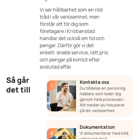
Vi ser hållbarhet som en röd
tråd i vår verksamhet, men
förstår att för dig som
företagare i Kristianstad
handlar det också om tid och
pengar. Därför gör vi det
enkelt: snabb service, rätt pris,
och pengar på kontot efter
avslutad affär.
Så går
Kontakta oss
det till
Du tilldelas en personlig
mäklare som leder dig
genom hela processen.
Allt medan du fokuserar
på din verksamhet.
Dokumentation
Vi dokumenterar med bild,
video och text.