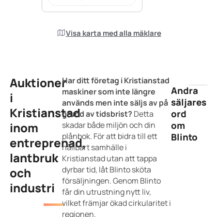
Visa karta med alla mäklare
Auktioner
Har ditt företag i Kristianstad
Andra
maskiner som inte längre
i
säljares
används men inte säljs av på
Kristianstad
ord
grund av tidsbrist?
Detta
om
inom
skadar både miljön och din
plånbok. För att bidra till ett
Blinto
entreprenad,
hållbart samhälle i
lantbruk
Kristianstad utan att tappa
dyrbar tid, låt Blinto sköta
och
försäljningen. Genom Blinto
industri
får din utrustning nytt liv,
vilket främjar ökad cirkularitet i
regionen.