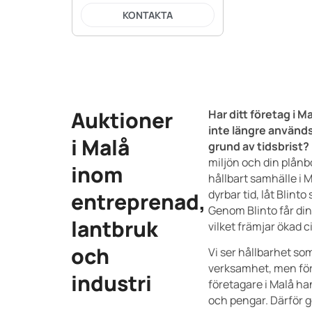
KONTAKTA
Auktioner
Har ditt företag i 
inte längre används
i Malå
grund av tidsbrist?
miljön och din plånbok
inom
hållbart samhälle i 
dyrbar tid, låt Blinto
entreprenad,
Genom Blinto får din 
lantbruk
vilket främjar ökad c
och
Vi ser hållbarhet som
verksamhet, men förs
industri
företagare i Malå ha
och pengar. Därför gö