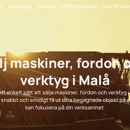
o
Avveckling
Konkurs
Offentlig sektor
Tips till sälj
lj maskiner, fordon 
verktyg i Malå
ett enkelt sätt att sälja maskiner, fordon och verktyg i
tt snabbt och smidigt få ut dina begagnade objekt på a
kan fokusera på din verksamhet.