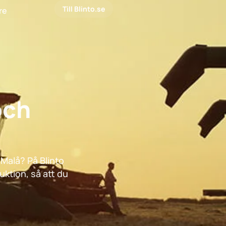
Till Blinto.se
are
och
 Malå? På Blinto
uktion, så att du