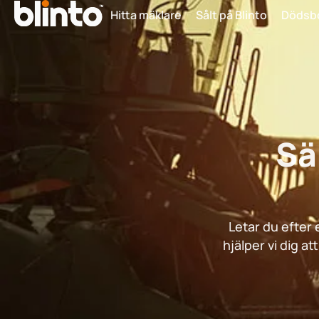
Hitta mäklare
Sålt på Blinto
Dödsb
Sä
Letar du efter 
hjälper vi dig a