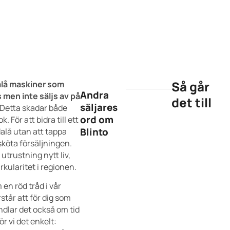
Så går
Malå maskiner som
Andra
 men inte säljs av på
det till
säljares
Detta skadar både
ord om
. För att bidra till ett
Blinto
Malå utan att tappa
 sköta försäljningen.
utrustning nytt liv,
irkularitet i regionen.
 en röd tråd i vår
tår att för dig som
ndlar det också om tid
r vi det enkelt: