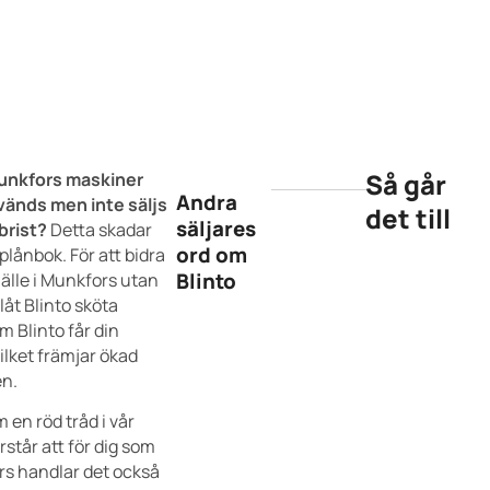
Så går
 Munkfors maskiner
Andra
vänds men inte säljs
det till
säljares
brist?
Detta skadar
ord om
plånbok. För att bidra
Blinto
hälle i Munkfors utan
 låt Blinto sköta
 Blinto får din
vilket främjar ökad
en.
 en röd tråd i vår
står att för dig som
rs handlar det också