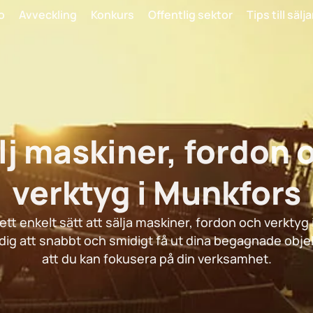
o
Avveckling
Konkurs
Offentlig sektor
Tips till sälj
lj maskiner, fordon 
verktyg i Munkfors
 ett enkelt sätt att sälja maskiner, fordon och verktyg
i dig att snabbt och smidigt få ut dina begagnade obje
att du kan fokusera på din verksamhet.