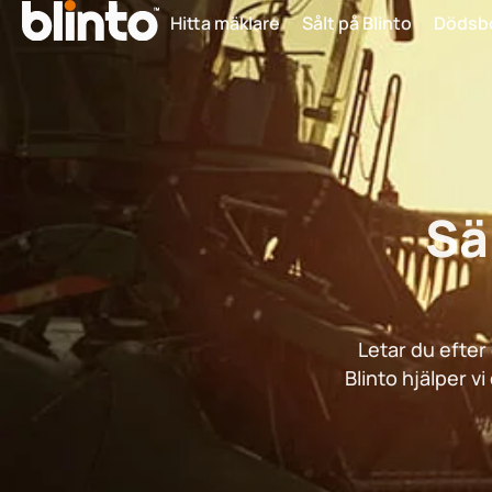
Hitta mäklare
Sålt på Blinto
Dödsb
Sä
Letar du efter
Blinto hjälper v