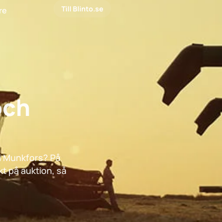
Till Blinto.se
are
och
 i Munkfors? På
kt på auktion, så