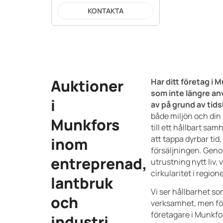
KONTAKTA
Auktioner
Har ditt företag i
som inte längre an
i
av på grund av tids
både miljön och din 
Munkfors
till ett hållbart sam
att tappa dyrbar tid,
inom
försäljningen. Genom
entreprenad,
utrustning nytt liv, 
cirkularitet i region
lantbruk
Vi ser hållbarhet som
och
verksamhet, men för
företagare i Munkfo
industri