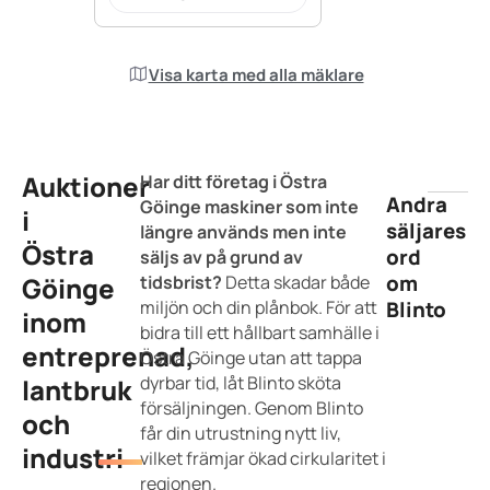
Visa karta med alla mäklare
Auktioner
Har ditt företag i Östra
Andra
Göinge maskiner som inte
i
säljares
längre används men inte
Östra
ord
säljs av på grund av
om
Göinge
tidsbrist?
Detta skadar både
miljön och din plånbok. För att
Blinto
inom
bidra till ett hållbart samhälle i
entreprenad,
Östra Göinge utan att tappa
dyrbar tid, låt Blinto sköta
lantbruk
försäljningen. Genom Blinto
och
får din utrustning nytt liv,
industri
vilket främjar ökad cirkularitet i
regionen.