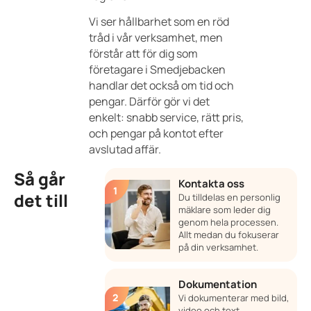
Vi ser hållbarhet som en röd
tråd i vår verksamhet, men
förstår att för dig som
företagare i Smedjebacken
handlar det också om tid och
pengar. Därför gör vi det
enkelt: snabb service, rätt pris,
och pengar på kontot efter
avslutad affär.
Så går
Kontakta oss
det till
Du tilldelas en personlig
mäklare som leder dig
genom hela processen.
Allt medan du fokuserar
på din verksamhet.
Dokumentation
Vi dokumenterar med bild,
video och text.