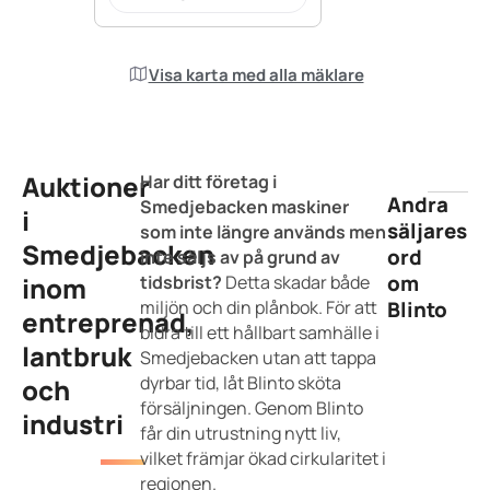
Visa karta med alla mäklare
Auktioner
Har ditt företag i
Andra
Smedjebacken maskiner
i
säljares
som inte längre används men
Smedjebacken
ord
inte säljs av på grund av
om
inom
tidsbrist?
Detta skadar både
miljön och din plånbok. För att
Blinto
entreprenad,
bidra till ett hållbart samhälle i
lantbruk
Smedjebacken utan att tappa
dyrbar tid, låt Blinto sköta
och
försäljningen. Genom Blinto
industri
får din utrustning nytt liv,
vilket främjar ökad cirkularitet i
regionen.