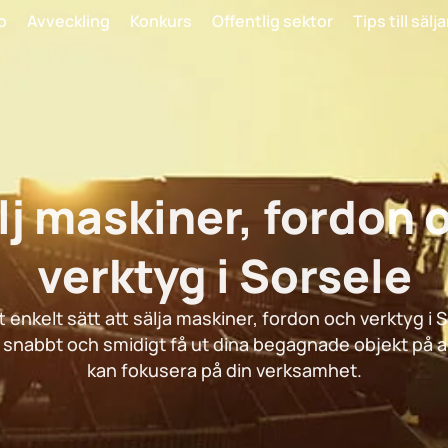
o
Avveckling
Konkurs
Offentlig sektor
Tips till sälj
lj maskiner, fordon 
verktyg i Sorsele
t enkelt sätt att sälja maskiner, fordon och verktyg i 
tt snabbt och smidigt få ut dina begagnade objekt på a
kan fokusera på din verksamhet.