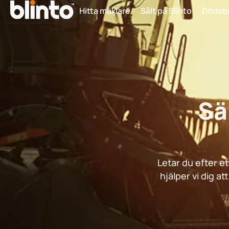
Hitta mäklare
Sålt på Blinto
Dödsb
Sä
Letar du efter et
hjälper vi dig a