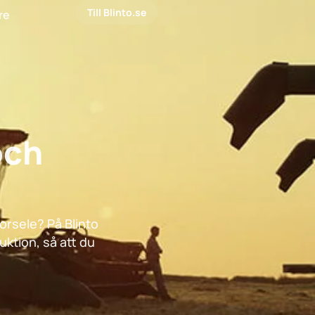
Till Blinto.se
are
och
Sorsele? På Blinto
uktion, så att du