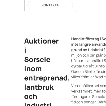
KONTAKTA
Auktioner
Har ditt företag i 
inte längre används
i
grund av tidsbrist?
miljön och din plånbok
Sorsele
hållbart samhälle i 
dyrbar tid, låt Blint
inom
Genom Blinto får din 
entreprenad,
vilket främjar ökad c
lantbruk
Vi ser hållbarhet som
verksamhet, men för
och
företagare i Sorsel
tid och pengar. Därfö
industri