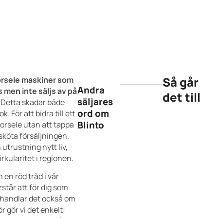
Så går
Sorsele maskiner som
Andra
 men inte säljs av på
det till
säljares
Detta skadar både
ord om
. För att bidra till ett
Blinto
Sorsele utan att tappa
o sköta försäljningen.
utrustning nytt liv,
irkularitet i regionen.
 en röd tråd i vår
står att för dig som
e handlar det också om
r gör vi det enkelt: