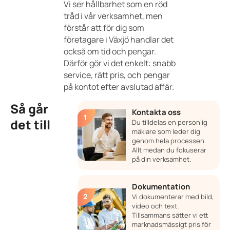
Vi ser hållbarhet som en röd
tråd i vår verksamhet, men
förstår att för dig som
företagare i Växjö handlar det
också om tid och pengar.
Därför gör vi det enkelt: snabb
service, rätt pris, och pengar
på kontot efter avslutad affär.
Så går
Kontakta oss
det till
Du tilldelas en personlig
mäklare som leder dig
genom hela processen.
Allt medan du fokuserar
på din verksamhet.
Dokumentation
Vi dokumenterar med bild,
video och text.
Tillsammans sätter vi ett
marknadsmässigt pris för