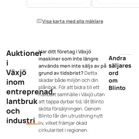
Visa karta med alla mäklare
Auktioner
Har ditt företag i Växjö
Andra
maskiner som inte längre
i
säljares
används men inte säljs av på
Växjö
ord
grund av tidsbrist?
Detta
om
inom
skadar både miljön och din
plånbok. För att bidra till ett
Blinto
entreprenad,
hållbart samhälle i Växjö utan
lantbruk
att tappa dyrbar tid, låt Blinto
sköta försäljningen. Genom
och
Blinto får din utrustning nytt
industri
liv, vilket främjar ökad
cirkularitet i regionen.