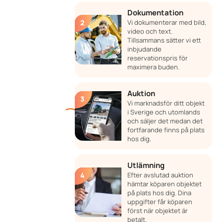
Dokumentation
Vi dokumenterar med bild,
video och text.
Tillsammans sätter vi ett
inbjudande
reservationspris för
maximera buden.
Auktion
Vi marknadsför ditt objekt
i Sverige och utomlands
och säljer det medan det
fortfarande finns på plats
hos dig.
Utlämning
Efter avslutad auktion
hämtar köparen objektet
på plats hos dig. Dina
uppgifter får köparen
först när objektet är
betalt.