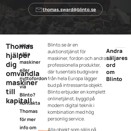
thomas.sward@blinto.se
Thomas
Blinto.se är en
Vill du
Andra
auktionstjänst för
hjälper
sälja
säljares
maskiner, fordon och andra
maskiner
dig
ord
professionella produkter,
eller
om
omvandla
där tusentals budgivare
nyttofordon
från hela Europa lägger
Blinto
maskiner
bud på intressanta objekt.
via
till
Blinto erbjuder en komplett
Blinto?
onlinetjänst, byggd på
kapital!
Kontakta
modern digital teknik i
Thomas
kombination med hög
personlig service.
för mer
info om
Alla objekt som säljs på