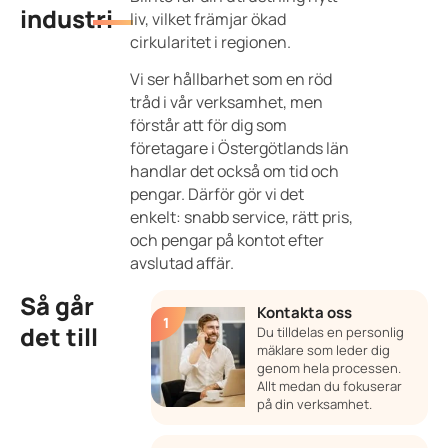
industri
liv, vilket främjar ökad
cirkularitet i regionen.
Vi ser hållbarhet som en röd
tråd i vår verksamhet, men
förstår att för dig som
företagare i Östergötlands län
handlar det också om tid och
pengar. Därför gör vi det
enkelt: snabb service, rätt pris,
och pengar på kontot efter
avslutad affär.
Så går
Kontakta oss
det till
Du tilldelas en personlig
mäklare som leder dig
genom hela processen.
Allt medan du fokuserar
på din verksamhet.