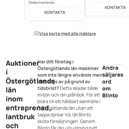
Södermanlands...
KONTAKTA
KONTAKTA
Visa karta med alla mäklare
Auktioner
Har ditt företag i
Andra
Östergötlands län maskiner
i
säljares
som inte längre används men
Östergötlands
ord
inte säljs av på grund av
om
län
tidsbrist?
Detta skadar både
miljön och din plånbok. För att
Blinto
inom
bidra till ett hållbart samhälle i
entreprenad,
Östergötlands län utan att
tappa dyrbar tid, låt Blinto
lantbruk
sköta försäljningen. Genom
och
Blinto får din utrustning nytt