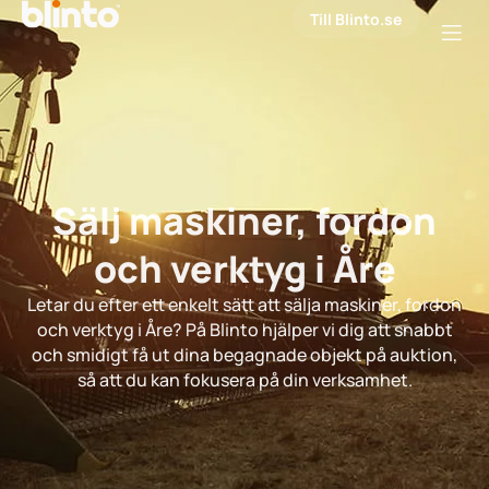
Till Blinto.se
Sälj maskiner, fordon
och verktyg i Åre
Letar du efter ett enkelt sätt att sälja maskiner, fordon
och verktyg i Åre? På Blinto hjälper vi dig att snabbt
och smidigt få ut dina begagnade objekt på auktion,
så att du kan fokusera på din verksamhet.