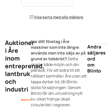
Visa karta med alla mäklare
Auktioner
Har ditt företag i Åre
Andra
maskiner som inte längre
i Åre
säljares
används men inte säljs av på
inom
ord
grund av tidsbrist?
Detta
om
entreprenad,
skadar både miljön och din
plånbok. För att bidra till ett
Blinto
lantbruk
hållbart samhälle i Åre utan att
och
tappa dyrbar tid, låt Blinto
sköta försäljningen. Genom
industri
Blinto får din utrustning nytt
liv, vilket främjar ökad
cirkularitet i regionen.