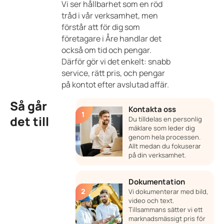
Vi ser hållbarhet som en röd
tråd i vår verksamhet, men
förstår att för dig som
företagare i Åre handlar det
också om tid och pengar.
Därför gör vi det enkelt: snabb
service, rätt pris, och pengar
på kontot efter avslutad affär.
Så går
Kontakta oss
det till
Du tilldelas en personlig
mäklare som leder dig
genom hela processen.
Allt medan du fokuserar
på din verksamhet.
Dokumentation
Vi dokumenterar med bild,
video och text.
Tillsammans sätter vi ett
marknadsmässigt pris för