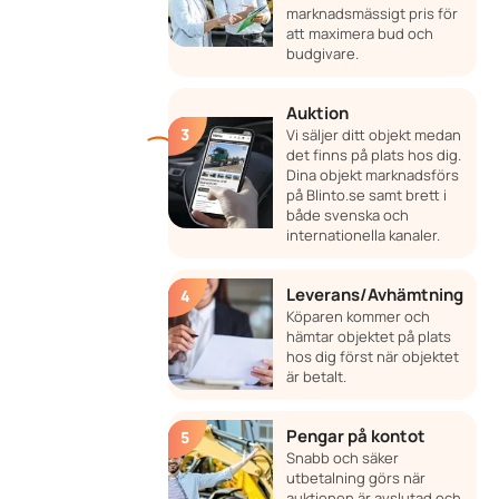
marknadsmässigt pris för
att maximera bud och
budgivare.
Auktion
Vi säljer ditt objekt medan
det finns på plats hos dig.
Dina objekt marknadsförs
på Blinto.se samt brett i
både svenska och
internationella kanaler.
Leverans/Avhämtning
Köparen kommer och
hämtar objektet på plats
hos dig först när objektet
är betalt.
Pengar på kontot
Snabb och säker
utbetalning görs när
auktionen är avslutad och