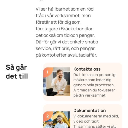
Vi ser hållbarhet som en röd
tråd i vår verksamhet, men
förstår att för dig som
företagare i Bräcke handlar
det också om tid och pengar.
Därför gör vi det enkelt: snabb
service, rätt pris, och pengar
på kontot efter avslutad affär.
Så går
Kontakta oss
det till
Du tilldelas en personlig
mäklare som leder dig
genom hela processen.
Allt medan du fokuserar
på din verksamhet.
Dokumentation
Vi dokumenterar med bild,
video och text.
Tillsammans sätter vi ett