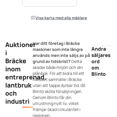
Visa karta med alla mäklare
Auktioner
Har ditt företag i Bräcke
Andra
maskiner som inte längre
i
säljares
används men inte säljs av på
Bräcke
ord
grund av tidsbrist?
Detta
om
inom
skadar både miljön och din
plånbok. För att bidra till ett
Blinto
entreprenad,
hållbart samhälle i Bräcke
lantbruk
utan att tappa dyrbar tid, låt
Blinto sköta försäljningen.
och
Genom Blinto får din
industri
utrustning nytt liv, vilket
främjar ökad cirkularitet i
regionen.