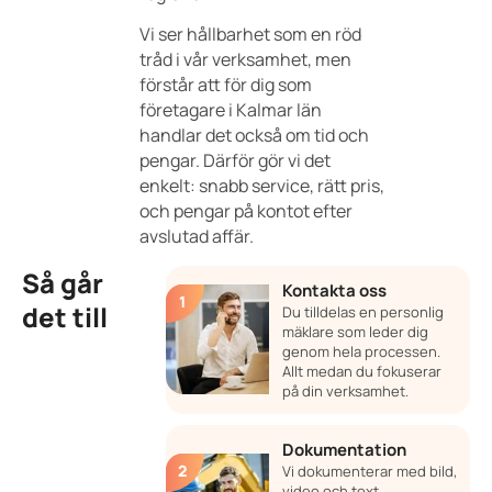
Vi ser hållbarhet som en röd
tråd i vår verksamhet, men
förstår att för dig som
företagare i Kalmar län
handlar det också om tid och
pengar. Därför gör vi det
enkelt: snabb service, rätt pris,
och pengar på kontot efter
avslutad affär.
Så går
Kontakta oss
det till
Du tilldelas en personlig
mäklare som leder dig
genom hela processen.
Allt medan du fokuserar
på din verksamhet.
Dokumentation
Vi dokumenterar med bild,
video och text.