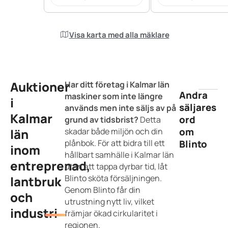
Visa karta med alla mäklare
Auktioner
Har ditt företag i Kalmar län
Andra
maskiner som inte längre
i
säljares
används men inte säljs av på
Kalmar
ord
grund av tidsbrist?
Detta
om
län
skadar både miljön och din
plånbok. För att bidra till ett
Blinto
inom
hållbart samhälle i Kalmar län
entreprenad,
utan att tappa dyrbar tid, låt
Blinto sköta försäljningen.
lantbruk
Genom Blinto får din
och
utrustning nytt liv, vilket
industri
främjar ökad cirkularitet i
regionen.