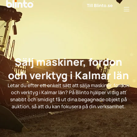
Till Blinto.se
Sälj maskiner, fordon
och verktyg i Kalmar län
Letar du efter ett enkelt sätt att sälja maskiner, fordon
och verktyg i Kalmar län? På Blinto hjälper vi dig att
snabbt och smidigt få ut dina begagnade objekt på
auktion, så att du kan fokusera på din verksamhet.